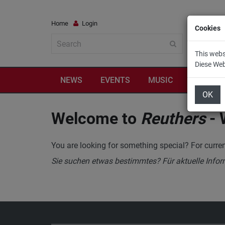
Home
Login
Cookies
This webs
Diese We
NEWS
EVENTS
MUSIC
TRAVEL
OK
Welcome to
Reuthers
- 
You are looking for something special? For curren
Sie suchen etwas bestimmtes? Für aktuelle Infor