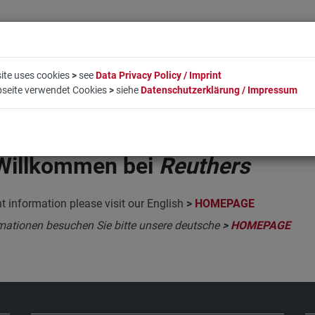
ite uses cookies
>
see
Data Privacy Policy / Imprint
bseite verwendet Cookies
>
siehe
Datenschutzerklärung / Impressum
LIFESTYLE
COMPANY
BOOKING
CONTACT
Willkommen bei
Reuthers
t information please visit our English
>
HOMEPAGE
mationen besuchen Sie bitte unsere deutsche
>
HOMEPAGE