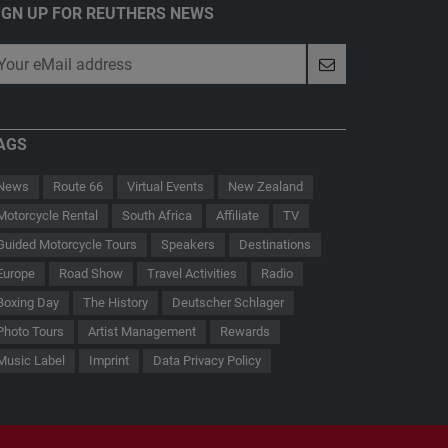
IGN UP FOR REUTHERS NEWS
AGS
News
Route 66
Virtual Events
New Zealand
Motorcycle Rental
South Africa
Affiliate
TV
Guided Motorcycle Tours
Speakers
Destinations
Europe
Road Show
Travel Activities
Radio
Boxing Day
The History
Deutscher Schlager
 - Der Hauptmann von Köpenick
Route 66
Photo Tours
Artist Management
Rewards
Music Label
Imprint
Data Privacy Policy