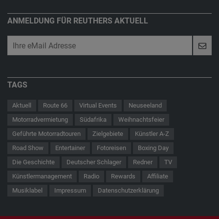
ANMELDUNG FÜR REUTHERS AKTUELL
TAGS
Aktuell
Route 66
Virtual Events
Neuseeland
Motorradvermietung
Südafrika
Weihnachtsfeier
Geführte Motorradtouren
Zielgebiete
Künstler A-Z
Road Show
Entertainer
Fotoreisen
Boxing Day
Die Geschichte
Deutscher Schlager
Redner
TV
Künstlermanagement
Radio
Rewards
Affiliate
Musiklabel
Impressum
Datenschutzerklärung