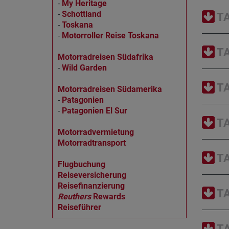
-
My Heritage
-
Schottland
TA
-
Toskana
-
Motorroller Reise Toskana
TA
Motorradreisen Südafrika
-
Wild Garden
TA
Motorradreisen Südamerika
-
Patagonien
-
Patagonien El Sur
TA
Motorradvermietung
Motorradtransport
TA
Flugbuchung
Reiseversicherung
Reisefinanzierung
TA
Reuthers
Rewards
Reiseführer
TA