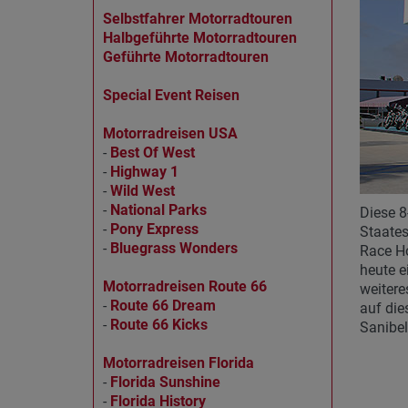
Selbstfahrer Motorradtouren
Halbgeführte Motorradtouren
Geführte Motorradtouren
Special Event Reisen
Motorradreisen USA
-
Best Of West
-
Highway 1
-
Wild West
-
National Parks
Diese 8
-
Pony Express
Staates
-
Bluegrass Wonders
Race Ho
heute e
Motorradreisen Route 66
weitere
-
Route 66 Dream
auf die
-
Route 66 Kicks
Sanibel
Motorradreisen Florida
-
Florida Sunshine
-
Florida History