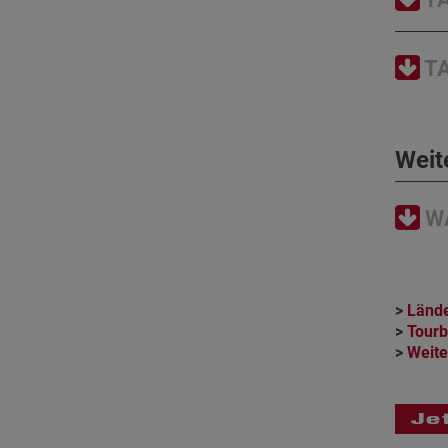
TA
Weit
WA
>
Lände
>
Tour
>
Weite