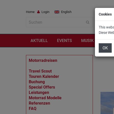
Home
Login
English
Cookies
This webs
Diese We
AKTUELL
EVENTS
MUSIK
REIS
OK
Motorradreisen
Travel Scout
Touren Kalender
Buchung
Special Offers
Leistungen
Motorrad Modelle
Referenzen
FAQ