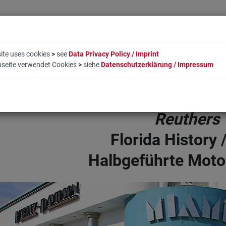
ite uses cookies
>
see
Data Privacy Policy / Imprint
bseite verwendet Cookies
>
siehe
Datenschutzerklärung / Impressum
EN
LIFESTYLE
UNTERNEHMEN
BUCHUNG
KO
Reuthers
Florida History
Halbgeführte Moto