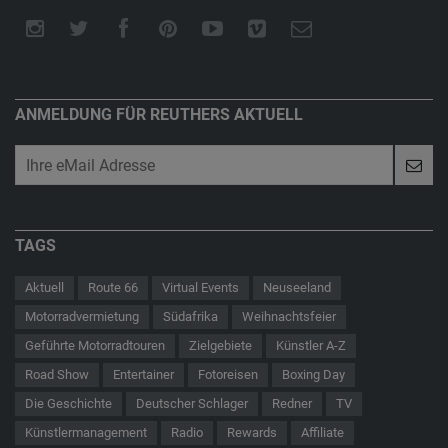
ANMELDUNG FÜR REUTHERS AKTUELL
TAGS
Aktuell
Route 66
Virtual Events
Neuseeland
Motorradvermietung
Südafrika
Weihnachtsfeier
Geführte Motorradtouren
Zielgebiete
Künstler A-Z
Road Show
Entertainer
Fotoreisen
Boxing Day
Die Geschichte
Deutscher Schlager
Redner
TV
Künstlermanagement
Radio
Rewards
Affiliate