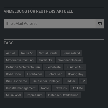
ANMELDUNG FÜR REUTHERS AKTUELL
TAGS
Aktuell
Route 66
Virtual Events
Neuseeland
Motorradvermietung
Südafrika
Weihnachtsfeier
Geführte Motorradtouren
Zielgebiete
Künstler A-Z
Road Show
Entertainer
Fotoreisen
Boxing Day
Die Geschichte
Deutscher Schlager
Redner
TV
Künstlermanagement
Radio
Rewards
Affiliate
Musiklabel
Impressum
Datenschutzerklärung