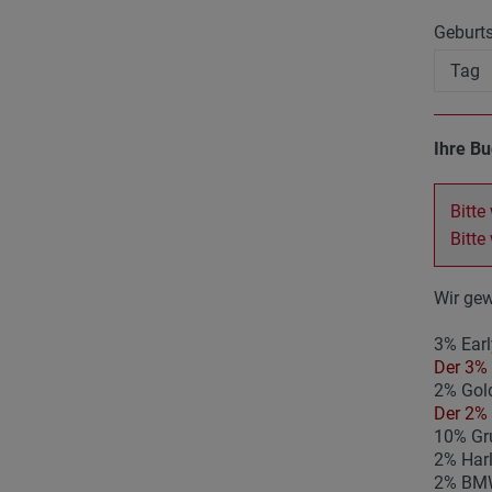
Geburt
Ihre B
Bitte
Bitte
Wir gew
3% Earl
Der 3% 
2% Gold
Der 2% 
10% Gr
2% Har
2% BMW