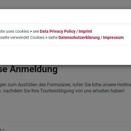
ite uses cookies
>
see
Data Privacy Policy / Imprint
bseite verwendet Cookies
>
siehe
Datenschutzerklärung / Impressum
EN
LIFESTYLE
UNTERNEHMEN
BUCHUNG
KO
se Anmeldung
gen zum Ausfüllen des Formulares, rufen Sie bitte unsere Hotli
c. nachdem Sie Ihre Tourbestätigung von uns erhalten haben!
ät
*