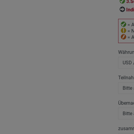
3.S
Ind
= A
= N
= A
Währu
Teilna
Überna
zusam