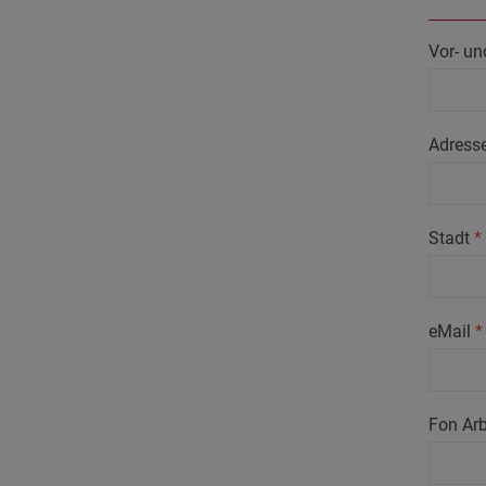
Vor- u
Adress
Stadt
*
eMail
*
Fon Arb