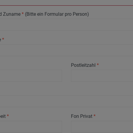
nd Zuname
*
(Bitte ein Formular pro Person)
e
*
Postleitzahl
*
eit
*
Fon Privat
*