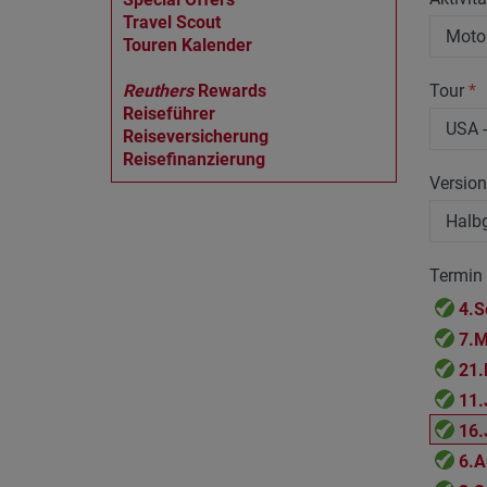
Travel Scout
Touren Kalender
Reuthers
Rewards
Tour
*
Reiseführer
Reiseversicherung
Reisefinanzierung
Versio
Termin
4.S
7.M
21.
11.
16.
6.A