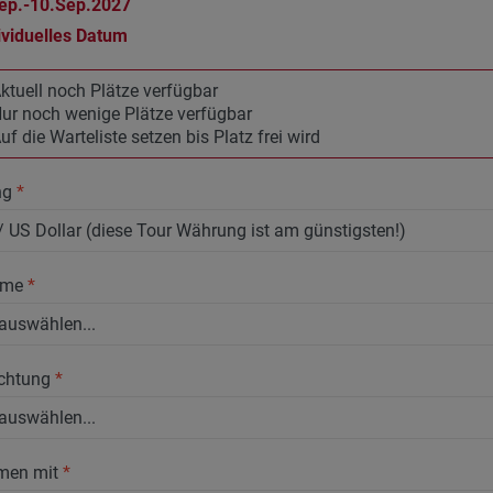
ep.-10.Sep.2027
ividuelles Datum
ktuell noch Plätze verfügbar
ur noch wenige Plätze verfügbar
uf die Warteliste setzen bis Platz frei wird
ng
*
hme
*
chtung
*
men mit
*