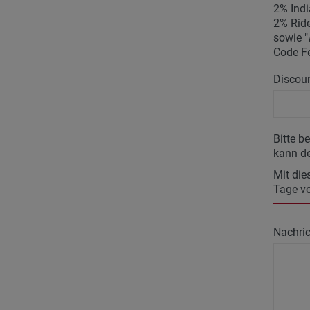
2% Indi
2% Ride
sowie "
Code F
Discoun
Bitte b
kann de
Mit die
Tage vo
Nachric