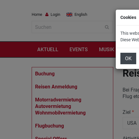
Home
Login
English
Cookies
This webs
Diese We
AKTUELL
EVENTS
MUSIK
REIS
OK
Rei
Buchung
Reisen Anmeldung
Bei Fra
Flug et
Motorradvermietung
Autovermietung
Ziel
*
Wohnmobilvermietung
Flugbuchung
Aktivit
Special Offers