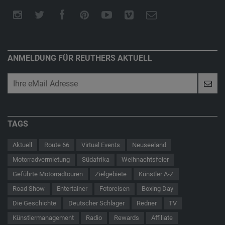
ANMELDUNG FÜR REUTHERS AKTUELL
TAGS
Aktuell
Route 66
Virtual Events
Neuseeland
Motorradvermietung
Südafrika
Weihnachtsfeier
Geführte Motorradtouren
Zielgebiete
Künstler A-Z
Road Show
Entertainer
Fotoreisen
Boxing Day
Die Geschichte
Deutscher Schlager
Redner
TV
Künstlermanagement
Radio
Rewards
Affiliate