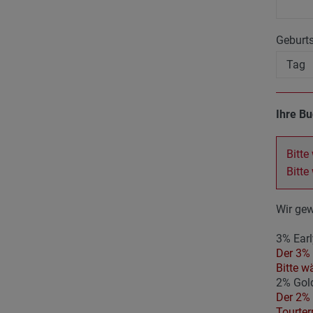
Geburt
Ihre B
Bitte
Bitte
Wir gew
3% Earl
Der 3% 
Bitte w
2% Gold
Der 2% 
Tourter