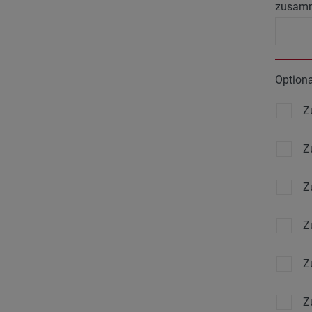
zusam
Option
Z
Z
Z
Z
Z
Z