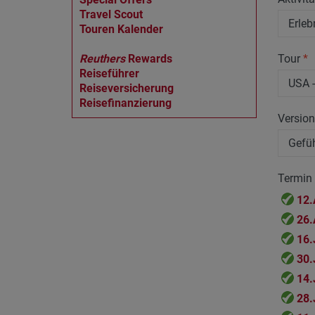
Travel Scout
Touren Kalender
Reuthers
Rewards
Tour
*
Reiseführer
Reiseversicherung
Reisefinanzierung
Versio
Termin
12.
26.
16.
30.
14.
28.