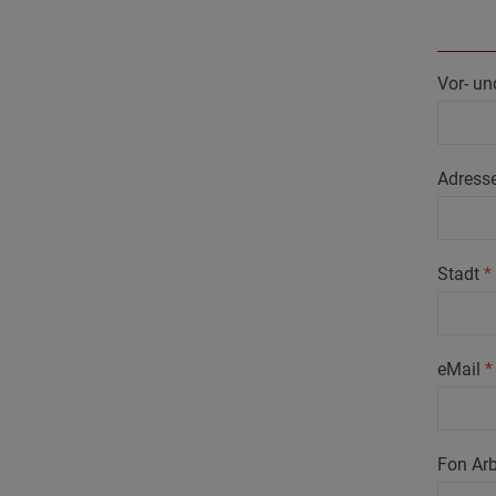
Vor- u
Adress
Stadt
*
eMail
*
Fon Arb