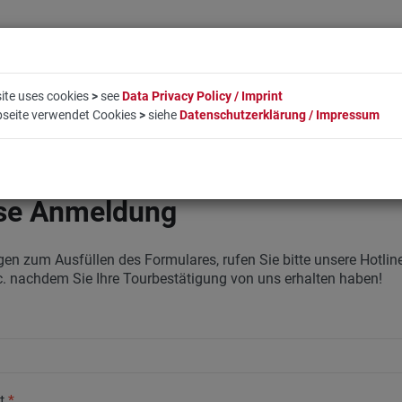
ite uses cookies
>
see
Data Privacy Policy / Imprint
bseite verwendet Cookies
>
siehe
Datenschutzerklärung / Impressum
EN
LIFESTYLE
UNTERNEHMEN
BUCHUNG
KO
se Anmeldung
gen zum Ausfüllen des Formulares, rufen Sie bitte unsere Hotli
c. nachdem Sie Ihre Tourbestätigung von uns erhalten haben!
ät
*