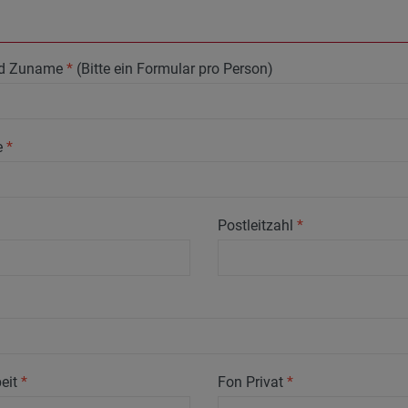
nd Zuname
*
(Bitte ein Formular pro Person)
e
*
Postleitzahl
*
eit
*
Fon Privat
*