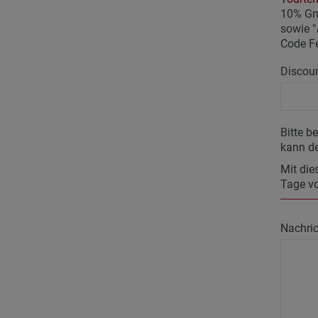
10% Gr
sowie "
Code F
Discoun
Bitte b
kann de
Mit die
Tage vo
Nachric