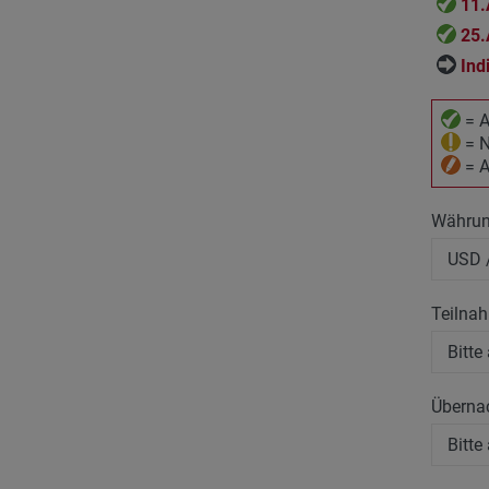
11.
25.
Ind
= A
= N
= A
Währu
Teilna
Überna