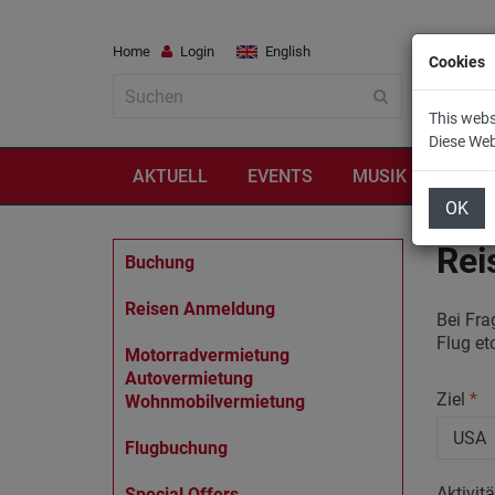
Home
Login
English
Cookies
This webs
Diese We
AKTUELL
EVENTS
MUSIK
REIS
OK
Rei
Buchung
Reisen Anmeldung
Bei Fra
Flug et
Motorradvermietung
Autovermietung
Ziel
*
Wohnmobilvermietung
Flugbuchung
Aktivit
Special Offers