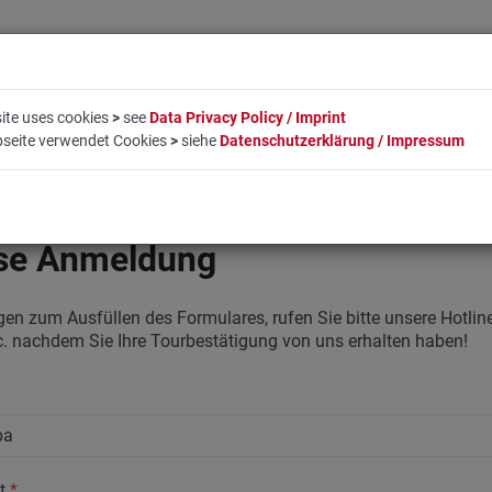
ite uses cookies
>
see
Data Privacy Policy / Imprint
bseite verwendet Cookies
>
siehe
Datenschutzerklärung / Impressum
EN
LIFESTYLE
UNTERNEHMEN
BUCHUNG
KO
se Anmeldung
gen zum Ausfüllen des Formulares, rufen Sie bitte unsere Hotli
c. nachdem Sie Ihre Tourbestätigung von uns erhalten haben!
ät
*