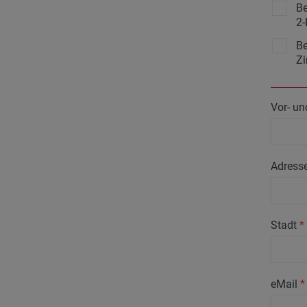
Be
2-
Be
Z
Vor- u
Adress
Stadt
*
eMail
*