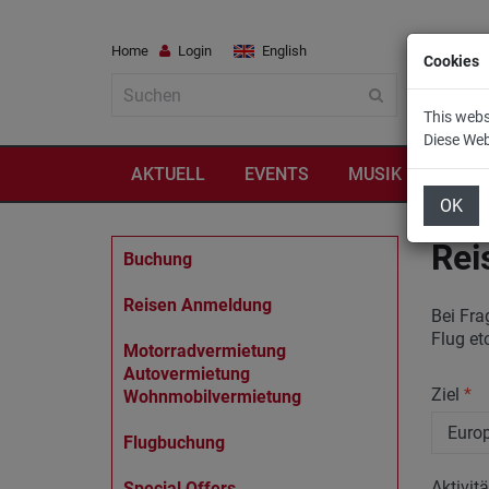
Home
Login
English
Cookies
This webs
Diese We
AKTUELL
EVENTS
MUSIK
REIS
OK
Rei
Buchung
Reisen Anmeldung
Bei Fra
Flug et
Motorradvermietung
Autovermietung
Ziel
*
Wohnmobilvermietung
Flugbuchung
Aktivit
Special Offers