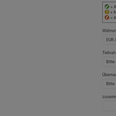
= A
= N
= A
Währu
Teilna
Überna
zusam