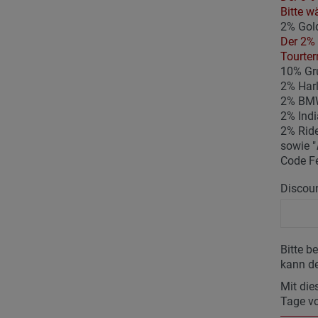
Bitte w
2% Gold
Der 2% 
Tourter
10% Gr
2% Har
2% BMW
2% Indi
2% Ride
sowie "
Code F
Discoun
Bitte b
kann de
Mit die
Tage vo