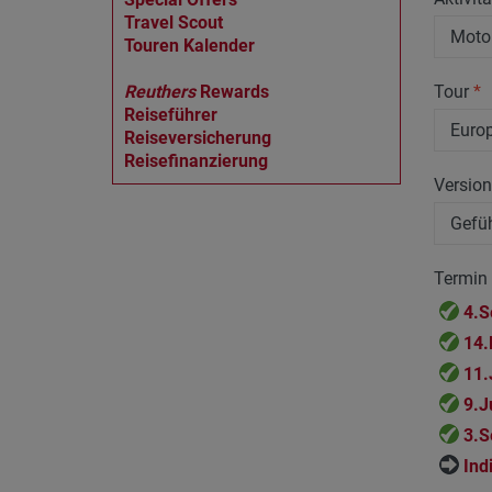
Travel Scout
Touren Kalender
Reuthers
Rewards
Tour
*
Reiseführer
Reiseversicherung
Reisefinanzierung
Versio
Termin
4.S
14.
11.
9.J
3.S
Ind