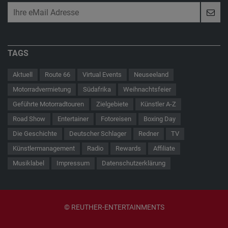
TAGS
Aktuell
Route 66
Virtual Events
Neuseeland
Motorradvermietung
Südafrika
Weihnachtsfeier
Geführte Motorradtouren
Zielgebiete
Künstler A-Z
Road Show
Entertainer
Fotoreisen
Boxing Day
Die Geschichte
Deutscher Schlager
Redner
TV
Künstlermanagement
Radio
Rewards
Affiliate
Musiklabel
Impressum
Datenschutzerklärung
© REUTHER-ENTERTAINMENTS