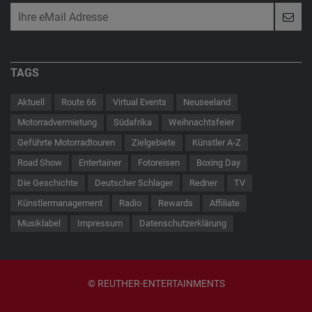
TAGS
Aktuell
Route 66
Virtual Events
Neuseeland
Motorradvermietung
Südafrika
Weihnachtsfeier
Geführte Motorradtouren
Zielgebiete
Künstler A-Z
Road Show
Entertainer
Fotoreisen
Boxing Day
Die Geschichte
Deutscher Schlager
Redner
TV
Künstlermanagement
Radio
Rewards
Affiliate
Musiklabel
Impressum
Datenschutzerklärung
© REUTHER-ENTERTAINMENTS