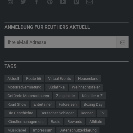
ANMELDUNG FÜR REUTHERS AKTUELL
TAGS
Aktuell
Route 66
Virtual Events
Neuseeland
Motorradvermietung
Südafrika
Weihnachtsfeier
Geführte Motorradtouren
Zielgebiete
Künstler A-Z
Road Show
Entertainer
Fotoreisen
Boxing Day
Die Geschichte
Deutscher Schlager
Redner
TV
Künstlermanagement
Radio
Rewards
Affiliate
Musiklabel
Impressum
Datenschutzerklärung