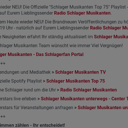
ieder NEU! Die Offizielle "Schlager Musikanten Top 75" Playlist -
auf Eurem Lieblingssender
Radio Schlager Musikanten
.
m Heute wieder NEU! Die Brandneuen Veröffentlichungen zu hör
19 Uhr - natürlich auf Eurem Lieblingssender
Radio Schlager M
e Neuigkeiten erfahrt Ihr ständig aktualisiert im
Schlager Musik
chlager Musikanten Team wünscht wie immer Viel Vergnügen!
ger Musikanten - Das Schlagerfan Portal
+++
endungen und Mediathek
>
Schlager Musikanten TV
zielle Spotify Playlist
>
Schlager Musikanten Top 75
e Schlager rund um die Uhr
>
Radio Schlager Musikanten
rstars live erleben
>
Schlager Musikanten unterwegs - Center 
rstars für Veranstaltungen anfragen
>
Schlager Musikanten u
+++
immen zählen - Ihr entscheidet!