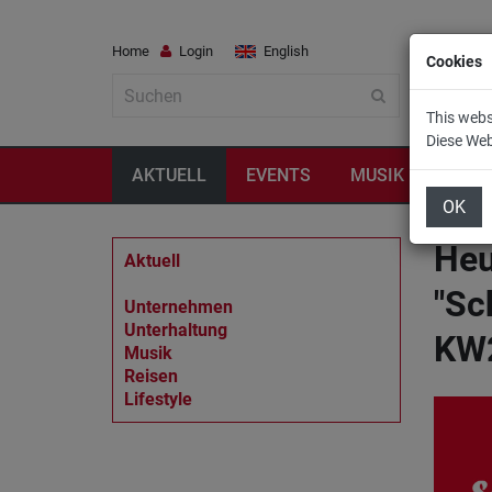
Home
Login
English
Cookies
This webs
Diese We
AKTUELL
EVENTS
MUSIK
REIS
OK
Heu
Aktuell
"Sc
Unternehmen
Unterhaltung
KW
Musik
Reisen
Lifestyle