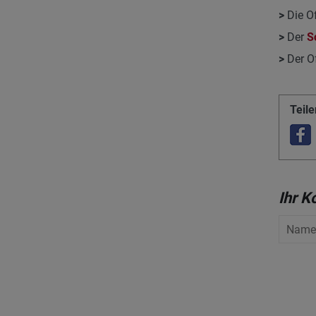
>
Die Of
>
Der
S
>
Der Of
Teile
Ihr 