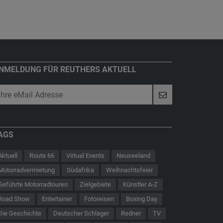
NMELDUNG FÜR REUTHERS AKTUELL
AGS
Aktuell
Route 66
Virtual Events
Neuseeland
Motorradvermietung
Südafrika
Weihnachtsfeier
Geführte Motorradtouren
Zielgebiete
Künstler A-Z
Road Show
Entertainer
Fotoreisen
Boxing Day
Die Geschichte
Deutscher Schlager
Redner
TV
 - Der Hauptmann von Köpenick
Route 66