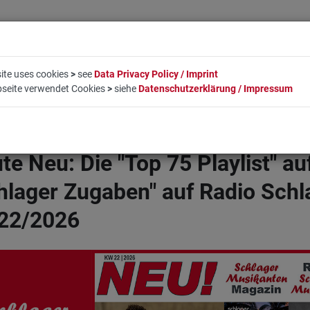
ite uses cookies
>
see
Data Privacy Policy / Imprint
bseite verwendet Cookies
>
siehe
Datenschutzerklärung / Impressum
EN
LIFESTYLE
UNTERNEHMEN
BUCHUNG
KO
te Neu: Die "Top 75 Playlist" au
hlager Zugaben" auf Radio Sch
22/2026