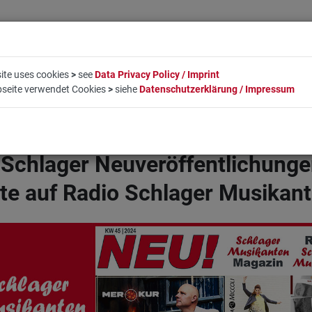
ite uses cookies
>
see
Data Privacy Policy / Imprint
bseite verwendet Cookies
>
siehe
Datenschutzerklärung / Impressum
EN
LIFESTYLE
UNTERNEHMEN
BUCHUNG
KO
 Schlager Neuveröffentlichunge
te auf Radio Schlager Musikan