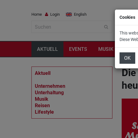
Home
Login
English
Cookies
This webs
Diese We
AKTUELL
EVENTS
MUSIK
REIS
OK
Die
Aktuell
heu
Unternehmen
Unterhaltung
Musik
Reisen
Lifestyle