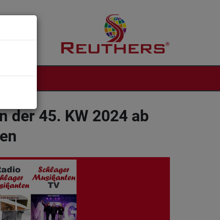
NTAKT
n der 45. KW 2024 ab
ten