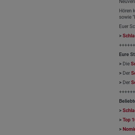
Neuverö
Hören k
sowie "
Euer S
>
Schla
+++++
Eure St
>
Die
S
>
Der
S
>
Der
S
+++++
Beliebt
>
Schla
>
Top 1
>
Nomi