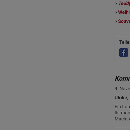
>
Teddy
>
Weih
>
Souve
Teile
Komm
9. Nove
Ulrike,
Ein Lob
Ihr mac
Macht w