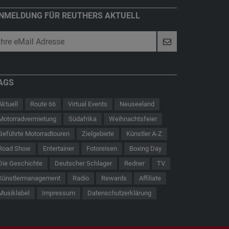
NMELDUNG FÜR REUTHERS AKTUELL
AGS
Aktuell
Route 66
Virtual Events
Neuseeland
Motorradvermietung
Südafrika
Weihnachtsfeier
Geführte Motorradtouren
Zielgebiete
Künstler A-Z
Road Show
Entertainer
Fotoreisen
Boxing Day
Die Geschichte
Deutscher Schlager
Redner
TV
 - Der Hauptmann von Köpenick
Route 66
Künstlermanagement
Radio
Rewards
Affiliate
Musiklabel
Impressum
Datenschutzerklärung