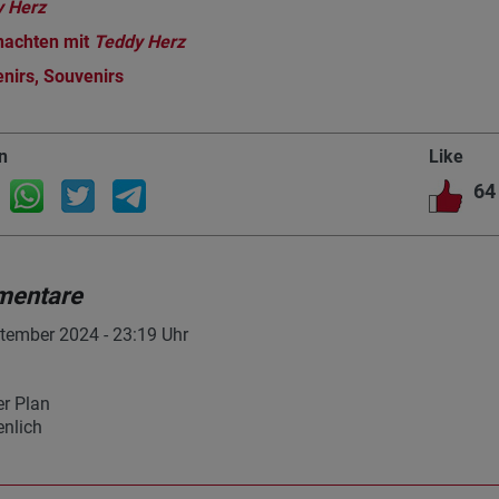
 Herz
nachten mit
Teddy Herz
nirs, Souvenirs
n
Like
64
entare
tember 2024 - 23:19 Uhr
er Plan
enlich