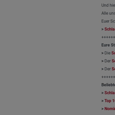
Und hie
Alle un
Euer S
>
Schla
+++++
Eure St
>
Die
S
>
Der
S
>
Der
S
+++++
Beliebt
>
Schla
>
Top 1
>
Nomi