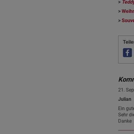
>
Teddy
>
Weih
>
Souve
Teile
Komm
21. Sep
Julian
Ein gut
Sehr di
Danke