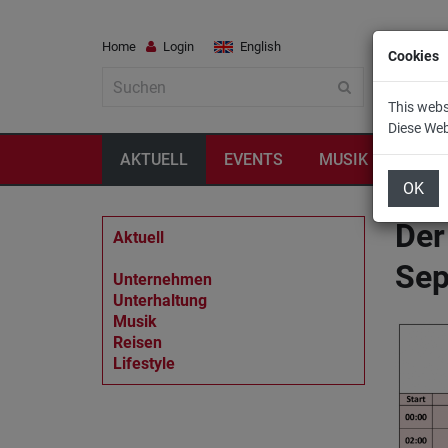
Home
Login
English
Cookies
This webs
Diese We
AKTUELL
EVENTS
MUSIK
REIS
OK
Der
Aktuell
Sep
Unternehmen
Unterhaltung
Musik
Reisen
Lifestyle