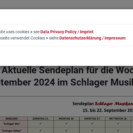
ite uses cookies
>
see
Data Privacy Policy / Imprint
bseite verwendet Cookies
>
siehe
Datenschutzerklärung / Impressum
EN
LIFESTYLE
UNTERNEHMEN
BUCHUNG
KO
 Aktuelle Sendeplan für die Woc
tember 2024 im Schlager Musi