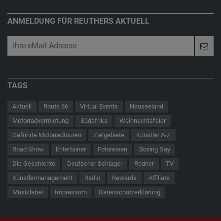
ANMELDUNG FÜR REUTHERS AKTUELL
TAGS
Aktuell
Route 66
Virtual Events
Neuseeland
Motorradvermietung
Südafrika
Weihnachtsfeier
Geführte Motorradtouren
Zielgebiete
Künstler A-Z
Road Show
Entertainer
Fotoreisen
Boxing Day
Die Geschichte
Deutscher Schlager
Redner
TV
Künstlermanagement
Radio
Rewards
Affiliate
Musiklabel
Impressum
Datenschutzerklärung